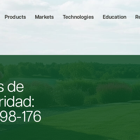
Products
Markets
Technologies
Education
R
s de
ridad:
198-176