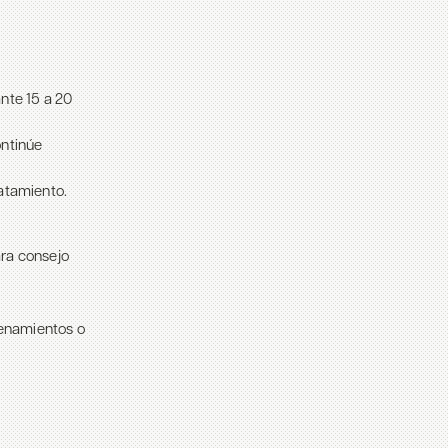
nte 15 a 20
ontinúe
atamiento.
ra consejo
nenamientos o