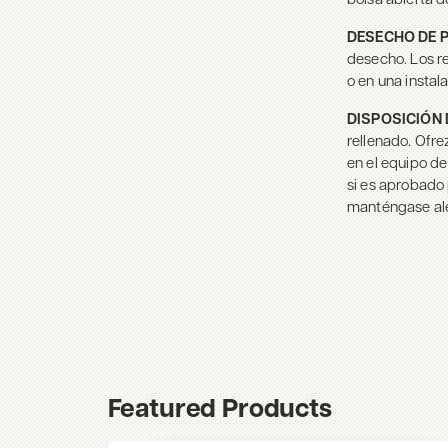
bolsa abierta d
DESECHO DE 
desecho. Los r
o en una instal
DISPOSICIÓN 
rellenado. Ofre
en el equipo de
si es aprobado 
manténgase al
Featured Products