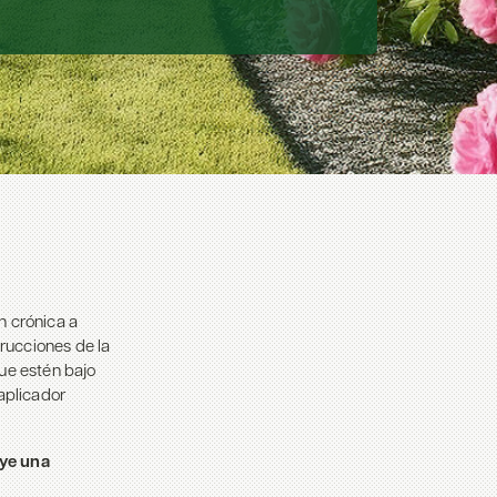
n crónica a
trucciones de la
que estén bajo
 aplicador
uye una