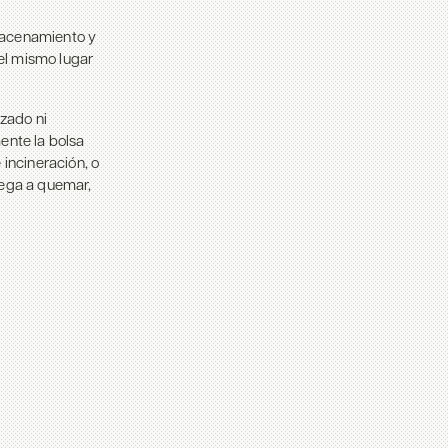
macenamiento y
el mismo lugar
izado ni
ente la bolsa
 incineración, o
lega a quemar,