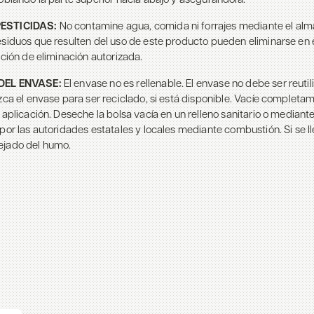
oblando la parte superior hacia abajo y asegurándola.
PESTICIDAS:
No contamine agua, comida ni forrajes mediante el al
esiduos que resulten del uso de este producto pueden eliminarse en 
ación de eliminación autorizada.
DEL ENVASE:
El envase no es rellenable. El envase no debe ser reutil
zca el envase para ser reciclado, si está disponible. Vacíe completam
 aplicación. Deseche la bolsa vacía en un relleno sanitario o mediante
por las autoridades estatales y locales mediante combustión. Si se l
ejado del humo.