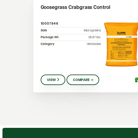
Goosegrass Crabgrass Control
10007846
SGN
Microgreens
Package Wt.
28.87
lbs.
Category
Herbicides
VIEW
COMPARE