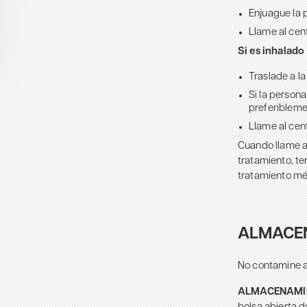
Enjuague la 
Llame al cen
Si es inhalado
Traslade a la
Si la persona
preferibleme
Llame al cen
Cuando llame a
tratamiento, te
tratamiento mé
ALMACE
No contamine a
ALMACENAMIE