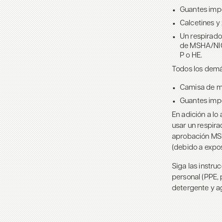
Guantes imp
Calcetines y
Un respirado
de MSHA/NIOS
P o HE.
Todos los demá
Camisa de ma
Guantes impe
En adición a lo
usar un respira
aprobación MSH
(debido a expo
Siga las instru
personal (PPE, p
detergente y a