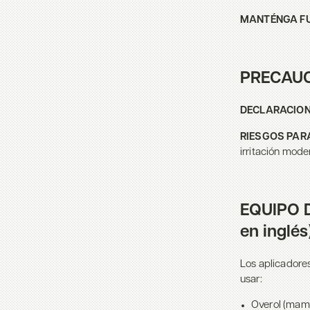
MANTÉNGA FU
PRECAU
DECLARACION
RIESGOS PAR
irritación moder
EQUIPO D
en inglés
Los aplicadore
usar:
Overol (mam