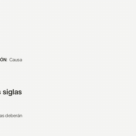
IÓN
: Causa
siglas
das deberán