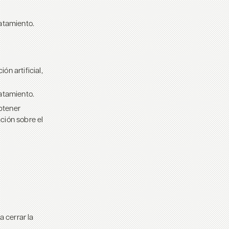
atamiento.
ón artificial,
atamiento.
btener
ción sobre el
a cerrar la