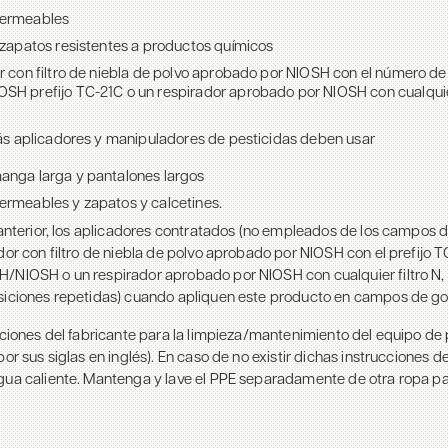
ermeables
 zapatos resistentes a productos químicos
r con filtro de niebla de polvo aprobado por NIOSH con el número d
H prefijo TC-21C o un respirador aprobado por NIOSH con cualquier 
s aplicadores y manipuladores de pesticidas deben usar
nga larga y pantalones largos
rmeables y zapatos y calcetines.
 anterior, los aplicadores contratados (no empleados de los campos 
dor con filtro de niebla de polvo aprobado por NIOSH con el prefijo 
/NIOSH o un respirador aprobado por NIOSH con cualquier filtro N, R
siciones repetidas) cuando apliquen este producto en campos de gol
cciones del fabricante para la limpieza/mantenimiento del equipo de
or sus siglas en inglés). En caso de no existir dichas instrucciones de
gua caliente. Mantenga y lave el PPE separadamente de otra ropa par