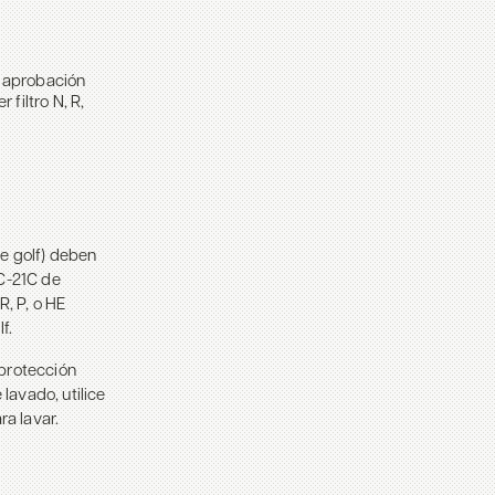
e aprobación
filtro N, R,
de golf) deben
TC-21C de
, P, o HE
f.
 protección
 lavado, utilice
a lavar.