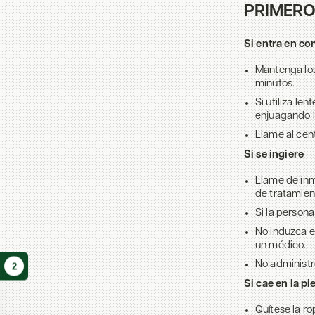
PRIMERO
Si entra en co
Mantenga los
minutos.
Si utiliza le
enjuagando l
Llame al cen
Si se ingiere
Llame de inm
de tratamien
Si la person
No induzca e
un médico.
No administr
2
Si cae en la pi
Quítese la 